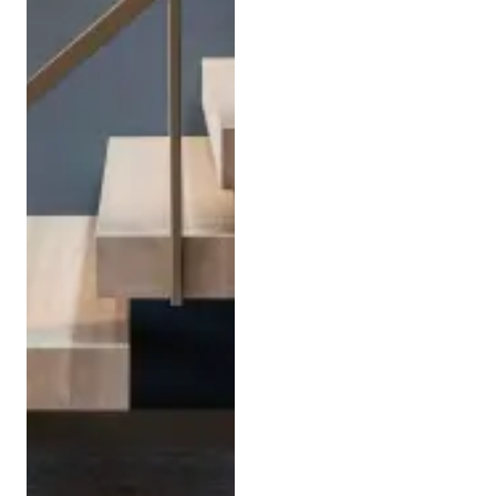
Stalen balustrade met rvs
kabels
Stalen balustrades met
glas