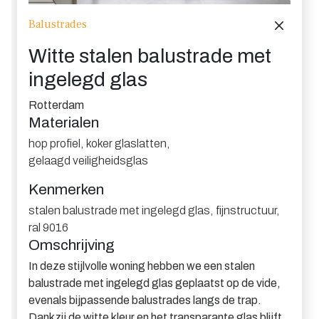
Balustrades
Witte stalen balustrade met
ingelegd glas
Rotterdam
Materialen
hop profiel
,
koker glaslatten
,
gelaagd veiligheidsglas
Kenmerken
stalen balustrade met ingelegd glas
,
fijnstructuur
,
ral 9016
Omschrijving
In deze stijlvolle woning hebben we een stalen
balustrade met ingelegd glas geplaatst op de vide,
evenals bijpassende balustrades langs de trap.
Dankzij de witte kleur en het transparante glas blijft