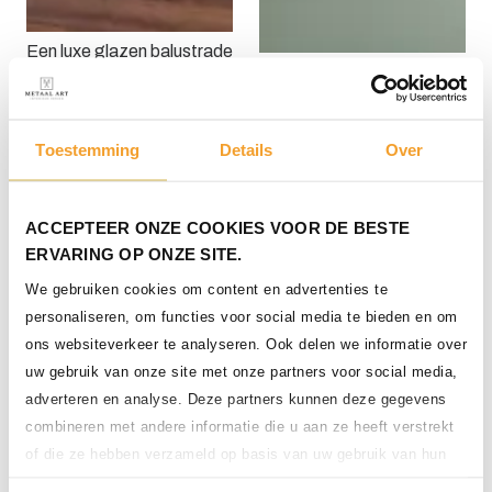
Een luxe glazen balustrade
met grijs getint glas
Volledig plaatstalen
balustrade langs een trap
en verdiepingsvloer
Toestemming
Details
Over
ACCEPTEER ONZE COOKIES VOOR DE BESTE
ERVARING OP ONZE SITE.
We gebruiken cookies om content en advertenties te
Stalen balustrade met
personaliseren, om functies voor social media te bieden en om
ronde verticale spijlen
ons websiteverkeer te analyseren. Ook delen we informatie over
uw gebruik van onze site met onze partners voor social media,
adverteren en analyse. Deze partners kunnen deze gegevens
combineren met andere informatie die u aan ze heeft verstrekt
Een volledig stalen
of die ze hebben verzameld op basis van uw gebruik van hun
balustrade met horizontale
spijlen bij een trap
services.