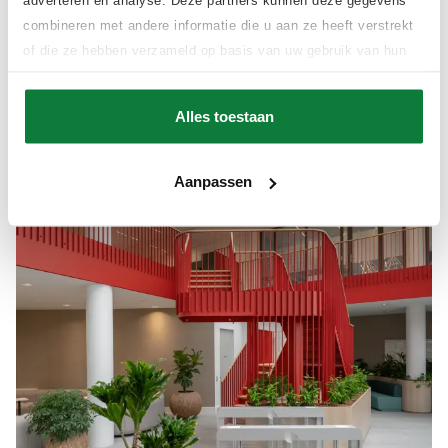
adverteren en analyse. Deze partners kunnen deze gegevens
van stalen wijnrekken en kasten, een
combineren met andere informatie die u aan ze heeft verstrekt
entreepoort tot een vloerluik en een unieke
of die ze hebben verzameld op basis van uw gebruik van hun
designlamp.
services.
Lees meer
Alles toestaan
Aanpassen