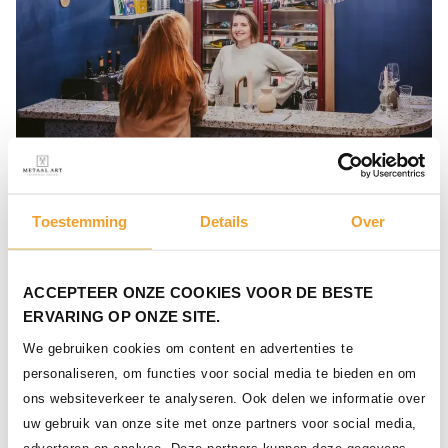
Toestemming
Details
Over
ACCEPTEER ONZE COOKIES VOOR DE BESTE
Staalmaatwerk voor
ERVARING OP ONZE SITE.
wijnwinkel en
We gebruiken cookies om content en advertenties te
proeflokaal
personaliseren, om functies voor social media te bieden en om
ons websiteverkeer te analyseren. Ook delen we informatie over
Bij dit project lieten we zien hoe maatwerk in
uw gebruik van onze site met onze partners voor social media,
staal een ontwerp tot leven kan brengen –