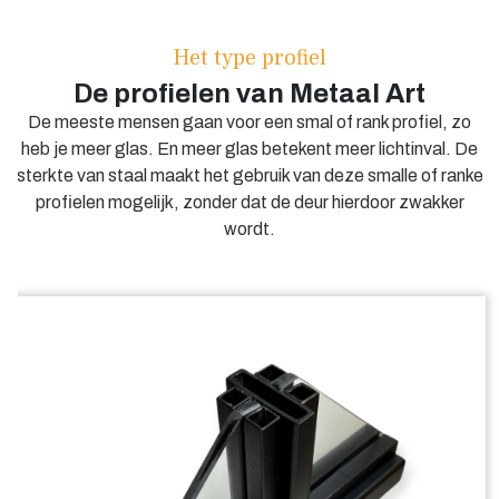
houd je geen kieren of gaten over.
Het type profiel
Een scharnierdeur draait naar één kant open. Houd hier
De profielen van Metaal Art
rekening mee bij het plaatsen van meubels of schilderijen.
De meeste mensen gaan voor een smal of rank profiel, zo
Beetje zonde als je je Van Gogh van de muur mept.
heb je meer glas. En meer glas betekent meer lichtinval. De
sterkte van staal maakt het gebruik van deze smalle of ranke
profielen mogelijk, zonder dat de deur hierdoor zwakker
wordt.