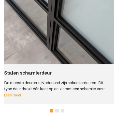
Stalen scharnierdeur
De meeste deuren in Nederland zijn scharnierdeuren. Dit
type deur draait één kant op en zit met een scharnier vast
aan een kozijn.
Lees meer
Omdat de deur in een kozijn zit, kan je een stalen
scharnierdeur goed geluidsdicht maken. Als de deur sluit