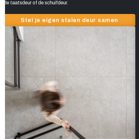
de taatsdeur of de schuifdeur.
v
Stel je eigen stalen deur samen