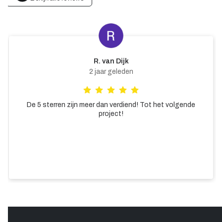
E. Vree
24 dagen geleden
Zeer plezierig en nauwkeurig. Alle medewerkers denken
mee en zijn beleefd. Prachtig strakke deur geplaatst die
precies past bij de deuren van 10 jaar geleden. Top
bedrijf!