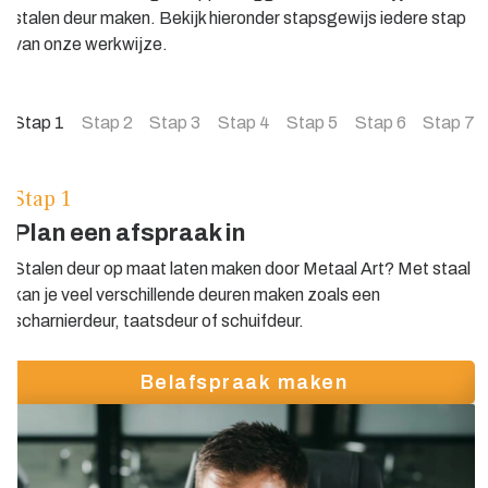
stalen deur maken. Bekijk hieronder stapsgewijs iedere stap
van onze werkwijze.
Stap 1
Stap 2
Stap 3
Stap 4
Stap 5
Stap 6
Stap 7
Stap
1
S
Plan een afspraak in
O
Stalen deur op maat laten maken door Metaal Art? Met staal
J
kan je veel verschillende deuren maken zoals een
w
scharnierdeur, taatsdeur of schuifdeur.
N
w
Belafspraak maken