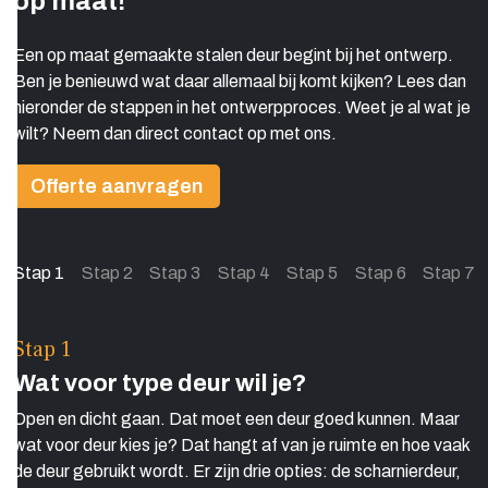
op maat!
Een op maat gemaakte stalen deur begint bij het ontwerp.
Ben je benieuwd wat daar allemaal bij komt kijken? Lees dan
hieronder de stappen in het ontwerpproces. Weet je al wat je
wilt? Neem dan direct contact op met ons.
Offerte aanvragen
Stap 1
Stap 2
Stap 3
Stap 4
Stap 5
Stap 6
Stap 7
Stap
1
S
Wat voor type deur wil je?
V
Open en dicht gaan. Dat moet een deur goed kunnen. Maar
D
wat voor deur kies je? Dat hangt af van je ruimte en hoe vaak
d
de deur gebruikt wordt. Er zijn drie opties: de scharnierdeur,
v