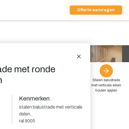
Offerte aanvragen
ade met ronde
n
Stalen balustrade
met verticale eiken
houten spijlen
Kenmerken
stalen balustrade met verticale
delen
,
ral 9005