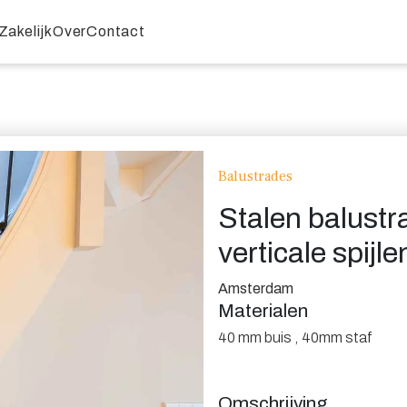
Zakelijk
Over
Contact
Balustrades
Stalen balustr
verticale spijle
Amsterdam
Materialen
40 mm buis
,
40mm staf
Omschrijving