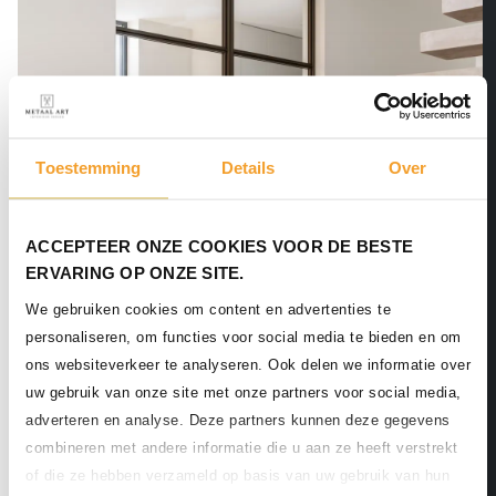
Toestemming
Details
Over
ACCEPTEER ONZE COOKIES VOOR DE BESTE
ERVARING OP ONZE SITE.
We gebruiken cookies om content en advertenties te
personaliseren, om functies voor social media te bieden en om
ons websiteverkeer te analyseren. Ook delen we informatie over
uw gebruik van onze site met onze partners voor social media,
Wij zijn Metaal Art
adverteren en analyse. Deze partners kunnen deze gegevens
Dit kan je verwachten van Metaal
combineren met andere informatie die u aan ze heeft verstrekt
Art
of die ze hebben verzameld op basis van uw gebruik van hun