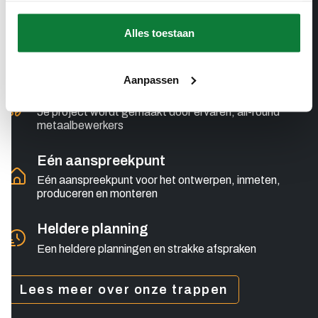
services.
Jij beslist
Alles toestaan
De vrijheid om jouw idee werkelijkheid te maken. Jij
beslist. Ook bij de kleinste details
Aanpassen
Ruime ervaring
Je project wordt gemaakt door ervaren, all-round
metaalbewerkers
Eén aanspreekpunt
Eén aanspreekpunt voor het ontwerpen, inmeten,
produceren en monteren
Heldere planning
Een heldere planningen en strakke afspraken
Lees meer over onze trappen