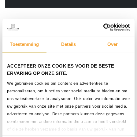
Reviews
Onze tevreden klanten
Toestemming
Details
Over
Bekijk onze tientallen positieve reviews op Google!
5.0
Bekijk alle reviews
ACCEPTEER ONZE COOKIES VOOR DE BESTE
ERVARING OP ONZE SITE.
We gebruiken cookies om content en advertenties te
personaliseren, om functies voor social media te bieden en om
ons websiteverkeer te analyseren. Ook delen we informatie over
R. van Dijk
uw gebruik van onze site met onze partners voor social media,
2 jaar geleden
adverteren en analyse. Deze partners kunnen deze gegevens
combineren met andere informatie die u aan ze heeft verstrekt
of die ze hebben verzameld op basis van uw gebruik van hun
De 5 sterren zijn meer dan verdiend! Tot het volgende
project!
services.