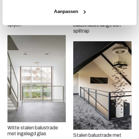
Aanpassen
Stalen balustrade met
verticale eiken houten
Gewalste stalen
spijlen
balustrades langs een
spiltrap
Witte stalen balustrade
met ingelegd glas
Stalen balustrade met