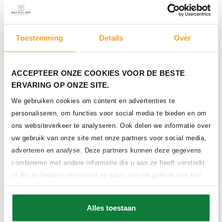
Toestemming
Details
Over
ACCEPTEER ONZE COOKIES VOOR DE BESTE
Stalen balustrade met
ERVARING OP ONZE SITE.
ronde verticale spijlen
We gebruiken cookies om content en advertenties te
personaliseren, om functies voor social media te bieden en om
ons websiteverkeer te analyseren. Ook delen we informatie over
Een volledig stalen
uw gebruik van onze site met onze partners voor social media,
balustrade met horizontale
adverteren en analyse. Deze partners kunnen deze gegevens
spijlen bij een trap
combineren met andere informatie die u aan ze heeft verstrekt
of die ze hebben verzameld op basis van uw gebruik van hun
services.
Alles toestaan