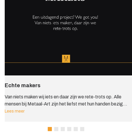
Echte makers
Van niets maken wij iets en daar zijn we rete-trots op. Alle
mensen bij Metaal-Art zijn het liefst met hun handen bezig,
ook in hun vrije tijd.
Lees meer
Aan brommers sleutelen, boomhutten bouwen, een smart
home inrichten, met gouden handen ontstaan er prachtige