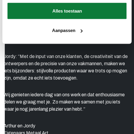
voor optimale service, doken vol overgave in de details en
Alles toestaan
streefden naar het mooiste, strakste resultaat. Zo wisten we
samen alles uit metaal te halen. We hebben inmiddels een
fantastisch, gepassioneerd team om ons heen verzameld.
Aanpassen
Dat merk je wel als ze voor je aan de slag gaan: ze werken
met maximale inzet en uiterste focus.”
Jordy: “Met de input van onze klanten, de creativiteit van de
ontwerpers en de precisie van onze vakmannen, maken we
iets bijzonders: stijlvolle producten waar we trots op mogen
zijn, omdat ze echt iets toevoegen.
Wij genieten iedere dag van ons werk en dat enthousiasme
delen we graag met je. Zo maken we samen met jou iets
waar je nog jarenlang plezier van hebt.”
Arthur en Jordy
Eigenaars Metaal Art