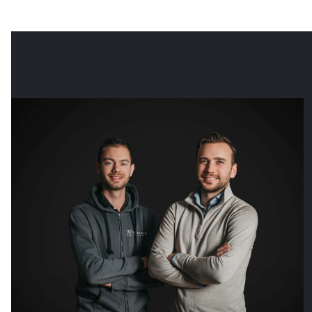
dingen. Daar kan de oprichter Arthur over meepraten. Hij
bouwde dit bedrijf eigenhandig op vanuit een schuurtje,
door vooral heel veel mooie dingen te maken.