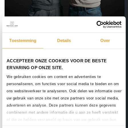
Hoe het ooit begon
Toestemming
Details
Over
Arthur startte Metaal Art in 2013 in een werkschuurtje van
ACCEPTEER ONZE COOKIES VOOR DE BESTE
4x4 meter. Hij kreeg later hulp van Jordy. Twee middelbare
ERVARING OP ONZE SITE.
schoolvrienden uit Amersfoort met een passie voor metaal.
De ambitie: verder gaan dan de gemiddelde metaalbewerker
We gebruiken cookies om content en advertenties te
en functioneel staalwerk maken dat er fantastisch uitziet.
personaliseren, om functies voor social media te bieden en om
Geen gelul, geen concessies.
ons websiteverkeer te analyseren. Ook delen we informatie over
uw gebruik van onze site met onze partners voor social media,
Arthur: “Met zo’n ambitie maakten we het onszelf niet
adverteren en analyse. Deze partners kunnen deze gegevens
makkelijk. Wij hadden geen standaard-klanten of standaard-
combineren met andere informatie die u aan ze heeft verstrekt
klussen. Voor ieder project moesten we nieuwe dingen
of die ze hebben verzameld op basis van uw gebruik van hun
bedenken. Gelukkig vulden we elkaar goed aan. We zorgden
services.