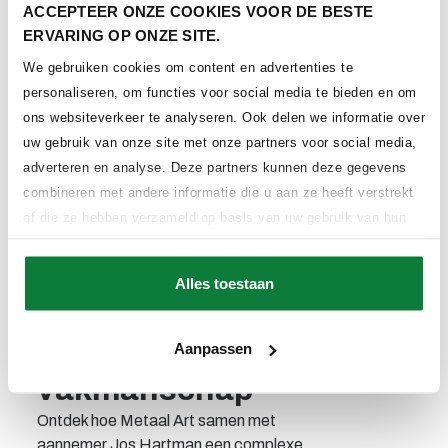
ACCEPTEER ONZE COOKIES VOOR DE BESTE
ERVARING OP ONZE SITE.
We gebruiken cookies om content en advertenties te
personaliseren, om functies voor social media te bieden en om
ons websiteverkeer te analyseren. Ook delen we informatie over
uw gebruik van onze site met onze partners voor social media,
adverteren en analyse. Deze partners kunnen deze gegevens
combineren met andere informatie die u aan ze heeft verstrekt
of die ze hebben verzameld op basis van uw gebruik van hun
services.
Alles toestaan
Complexe spiltrap
gerealiseerd met
Aanpassen
vakmanschap
Ontdek hoe Metaal Art samen met
aannemer Jos Hartman een complexe