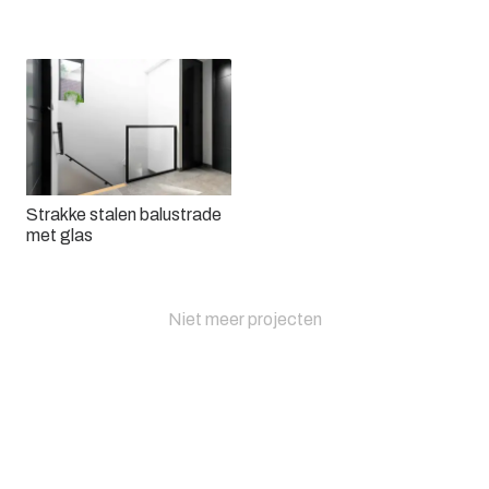
Stalen balustrade met rvs
kabels
Strakke stalen balustrade
met glas
Niet meer projecten