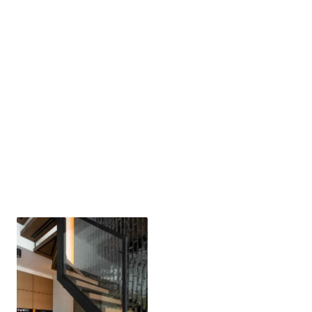
Stalen balustrades met
glas bij een trap