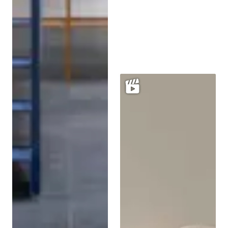
Een volledig stalen
bordestrap in een
olijfgroene kleur