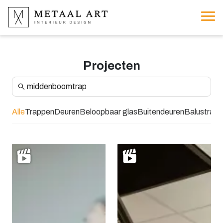
Projecten
Alle
Trappen
Deuren
Beloopbaar glas
Buitendeuren
Balustrad