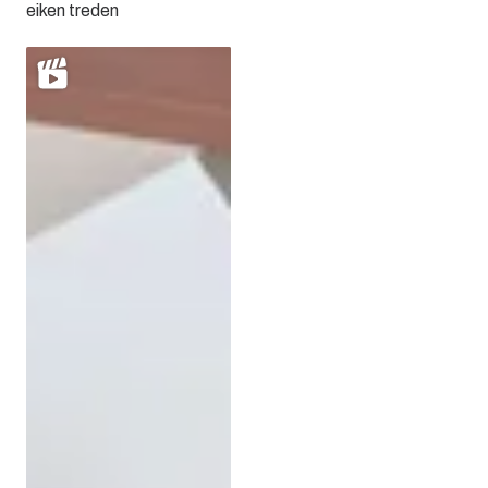
eiken treden
Zwevende stalen trap met
massief eiken treden van
70mm