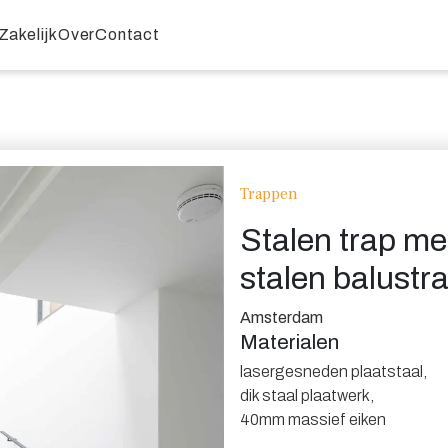
Zakelijk
Over
Contact
Trappen
Stalen trap me
stalen balustr
Amsterdam
Materialen
lasergesneden plaatstaal
,
dik staal plaatwerk
,
40mm massief eiken