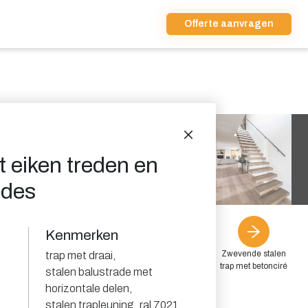
Offerte aanvragen
t eiken treden en
ades
Kenmerken
Zwevende stalen
trap met draai
,
trap met betonciré
stalen balustrade met
horizontale delen
,
stalen trapleuning
,
ral 7021
,