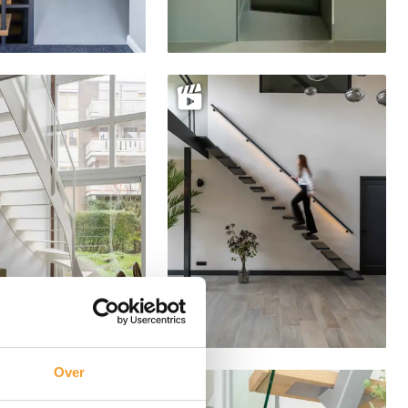
Delen
Delen
Over
Delen
Delen