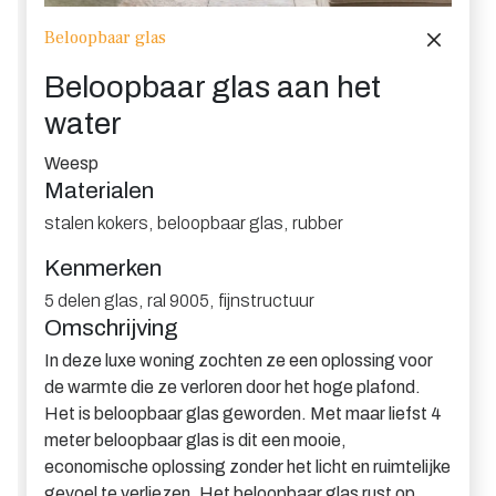
Beloopbaar glas
Beloopbaar glas aan het
water
Weesp
Materialen
stalen kokers
,
beloopbaar glas
,
rubber
Kenmerken
5 delen glas
,
ral 9005
,
fijnstructuur
Omschrijving
In deze luxe woning zochten ze een oplossing voor
de warmte die ze verloren door het hoge plafond.
Het is beloopbaar glas geworden. Met maar liefst 4
meter beloopbaar glas is dit een mooie,
economische oplossing zonder het licht en ruimtelijke
gevoel te verliezen. Het beloopbaar glas rust op