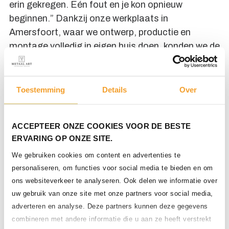
erin gekregen. Eén fout en je kon opnieuw
beginnen.” Dankzij onze werkplaats in
Amersfoort, waar we ontwerp, productie en
montage volledig in eigen huis doen, konden we de
kwaliteit en planning volledig beheersen.
Toestemming
Details
Over
Toegankelijkheid en
vertrouwen
ACCEPTEER ONZE COOKIES VOOR DE BESTE
ERVARING OP ONZE SITE.
Jos benadrukt het belang van toegankelijkheid en
We gebruiken cookies om content en advertenties te
wederzijds respect: “Mijn jongens werken graag
personaliseren, om functies voor social media te bieden en om
met de mensen van Metaal Art. Je merkt dat het
ons websiteverkeer te analyseren. Ook delen we informatie over
echte makers zijn. Correct, toegankelijk, en met
uw gebruik van onze site met onze partners voor social media,
een flinke dosis lef. Dat geeft vertrouwen, zeker bij
adverteren en analyse. Deze partners kunnen deze gegevens
projecten die zo complex zijn.” Dankzij deze
combineren met andere informatie die u aan ze heeft verstrekt
samenwerking werd het uitdagende project een