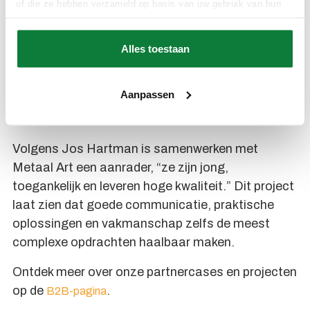
of die ze hebben verzameld op basis van uw gebruik van hun
succes met een eindresultaat waar alle
services.
betrokkenen trots op kunnen zijn.
Alles toestaan
Voor architecten en
Aanpassen
aannemers
Volgens Jos Hartman is samenwerken met
Metaal Art een aanrader, “ze zijn jong,
toegankelijk en leveren hoge kwaliteit.” Dit project
laat zien dat goede communicatie, praktische
oplossingen en vakmanschap zelfs de meest
complexe opdrachten haalbaar maken.
Ontdek meer over onze partnercases en projecten
op de
.
B2B-pagina