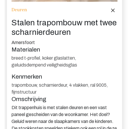
Deuren
Stalen trapombouw met twee
scharnierdeuren
Amersfoort
Materialen
breed t-profiel
,
koker glaslatten
,
geluidsdempend veiligheidsglas
Kenmerken
trapombouw
,
scharnierdeur
,
4 vlakken
,
ral 9005
,
fijnstructuur
Omschrijving
Dit trappenhuis is met stalen deuren en een vast
paneel gescheiden van de woonkamer. Het doel?
Geluid weren naar de slaapkamers van de kinderen.
De stookkosten speelden stiekem ook een rol in deze