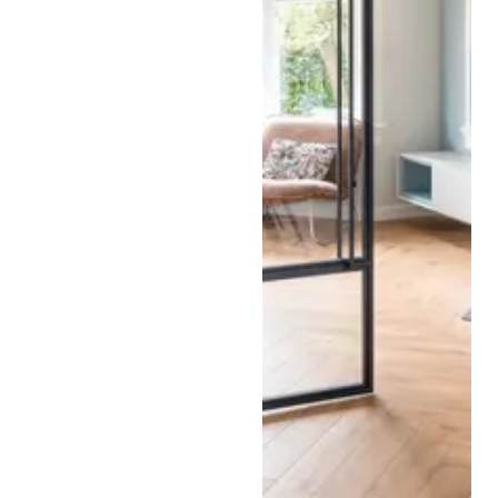
Stalen schuifdeur met
ribbelglas