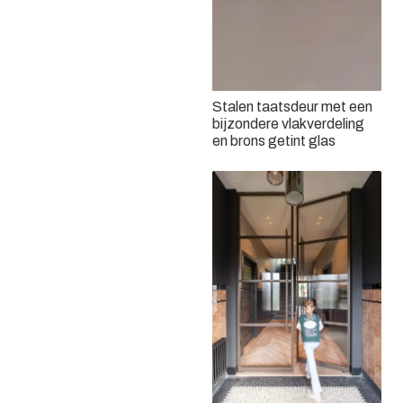
Stalen taatsdeur met een
Dubbele stalen taatsdeur
bijzondere vlakverdeling
en schuifdeur
en brons getint glas
Bronzen stalen deuren met
brons getint glas