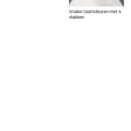
Stalen taatsdeuren met 4
vlakken
Stalen dubbele scharnier
deur met brons getint glas