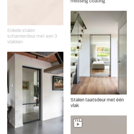
messing coating
Enkele stalen
scharnierdeur met een 3
vlakken
Stalen taatsdeur met één
vlak