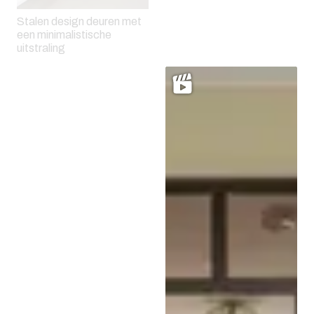
Stalen design deuren met
een minimalistische
Stalen harmonica deuren
uitstraling