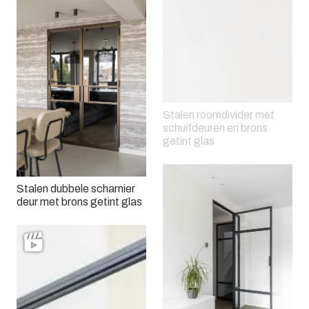
Stalen roomdivider met
schuifdeuren en brons
getint glas
Stalen dubbele scharnier
deur met brons getint glas