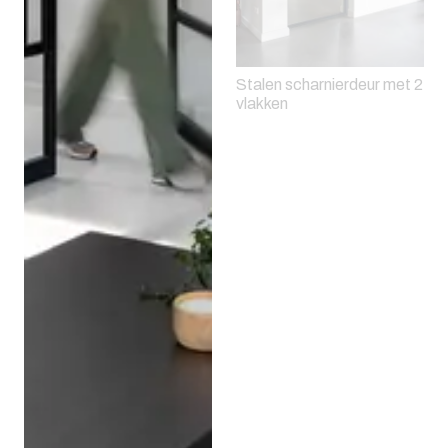
Stalen scharnierdeur met 2
vlakken
Stalen kozijnen