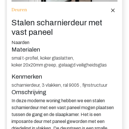
Deuren
Stalen scharnierdeur met
vast paneel
Naarden
Materialen
smal t-profiel
,
koker glaslatten
,
koker 20x20mm greep
,
gelaagd veiligheidsglas
Kenmerken
scharnierdeur
,
3 vlakken
,
ral 9005
,
fijnstructuur
Omschrijving
In deze moderne woning hebben we een stalen
scharnierdeur met een vast paneel mogen plaatsen
tussen de gang en de slaapkamer. Het is een
imposante deur met paneel geworden met een
driedeling in vlakken. De deurgreep is een smalle