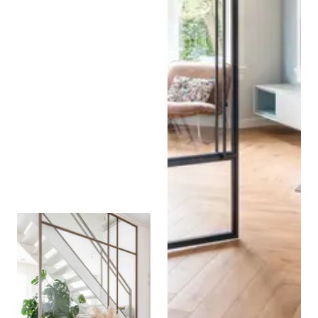
Stalen schuifdeur met
ribbelglas