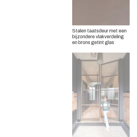
Stalen taatsdeur met een
Dubbele stalen taatsdeur
bijzondere vlakverdeling
en schuifdeur
en brons getint glas
Bronzen stalen deuren met
brons getint glas