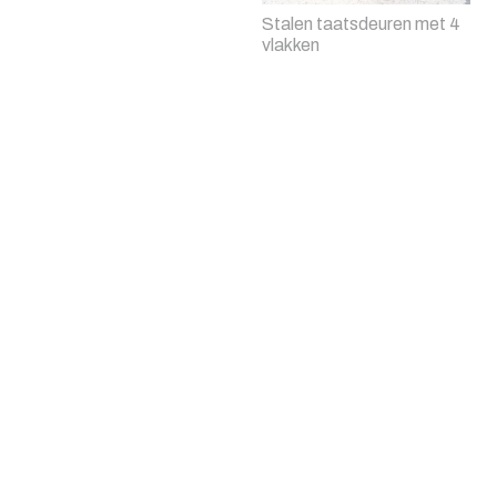
Stalen taatsdeuren met 4
vlakken
Stalen dubbele scharnier
deur met brons getint glas