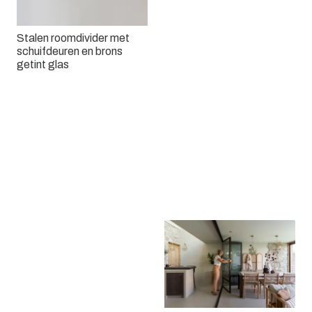
Stalen roomdivider met
schuifdeuren en brons
Dubbele taatsdeur met
getint glas
een vast paneel
Een stalen paneel met glas
Stalen design deuren met
een minimalistische