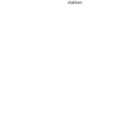
vlakken
Stalen dubbele scharnier
deur met brons getint glas