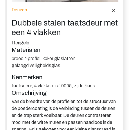
Deuren
Dubbele stalen taatsdeur met
een 4 vlakken
Hengelo
Materialen
breed t-profiel
,
koker glaslatten
,
gelaagd veiligheidsglas
Kenmerken
taatsdeur
,
4 vlakken
,
ral 9005
,
zijdeglans
Omschrijving
Van de breedte van de profielen tot de structuur van
de poedercoating is de verbinding tussen de deuren
en de trap sterk voelbaar. De deuren contrasteren
mooi met de witte muren en passen naadloos in de
sparing. Er is gekozen voor een kleine glansgraad in