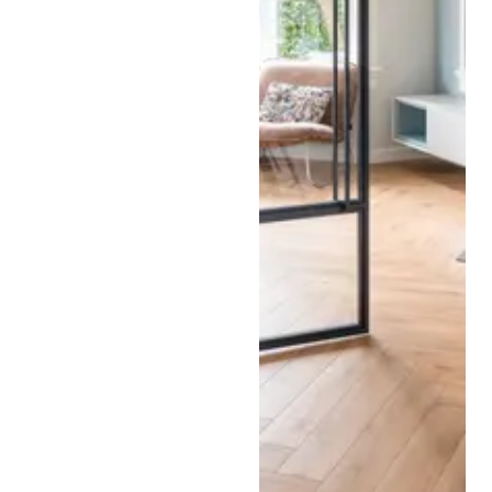
Stalen schuifdeur met
ribbelglas