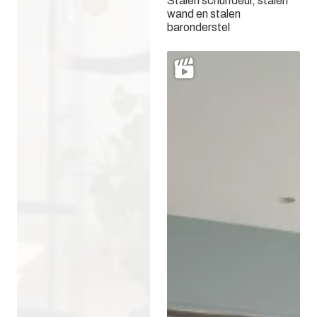
Stalen schuifdeur, stalen
wand en stalen
baronderstel