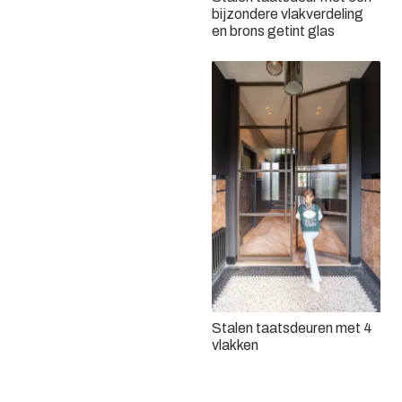
Dubbele stalen taatsdeur
bijzondere vlakverdeling
en schuifdeur
en brons getint glas
Bronzen stalen deuren met
brons getint glas
Stalen taatsdeuren met 4
vlakken