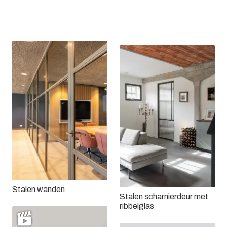
Dubbele stalen
scharnierdeur met 3
Een stalen roomdivider
vlakken
Stalen wanden
Stalen scharnierdeur met
ribbelglas