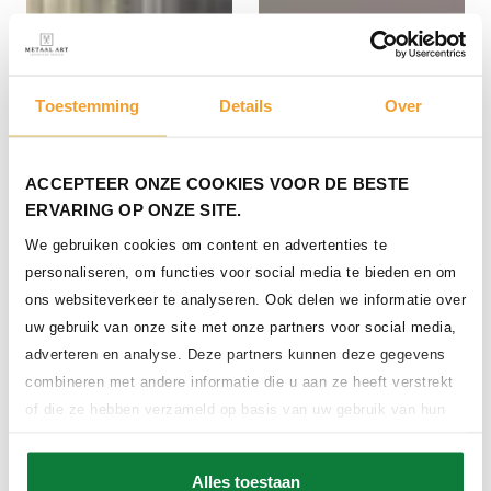
Toestemming
Details
Over
ACCEPTEER ONZE COOKIES VOOR DE BESTE
Stalen deuren met een
ERVARING OP ONZE SITE.
bijzonder design
We gebruiken cookies om content en advertenties te
personaliseren, om functies voor social media te bieden en om
ons websiteverkeer te analyseren. Ook delen we informatie over
uw gebruik van onze site met onze partners voor social media,
adverteren en analyse. Deze partners kunnen deze gegevens
combineren met andere informatie die u aan ze heeft verstrekt
of die ze hebben verzameld op basis van uw gebruik van hun
services.
Alles toestaan