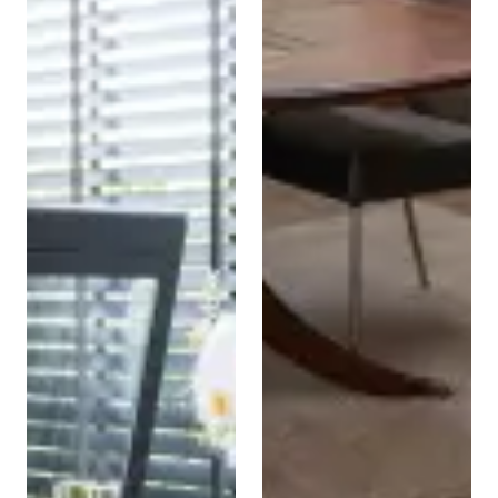
stalen vloerluik met
beloopbaar glas en
gasveren
Een volledig stalen
balustrade met horizontale
spijlen bij een trap