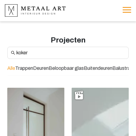
Projecten
Alle
Trappen
Deuren
Beloopbaar glas
Buitendeuren
Balustrad