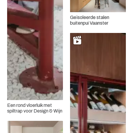
Geïsoleerde stalen
buitenpui Vaanster
Een rond vloerluik met
spiltrap voor Design & Wijn