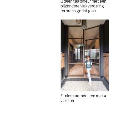
Stalen taatsdeur met een
Dubbele stalen taatsdeur
bijzondere vlakverdeling
en schuifdeur
en brons getint glas
Bronzen stalen deuren met
brons getint glas
Stalen taatsdeuren met 4
vlakken