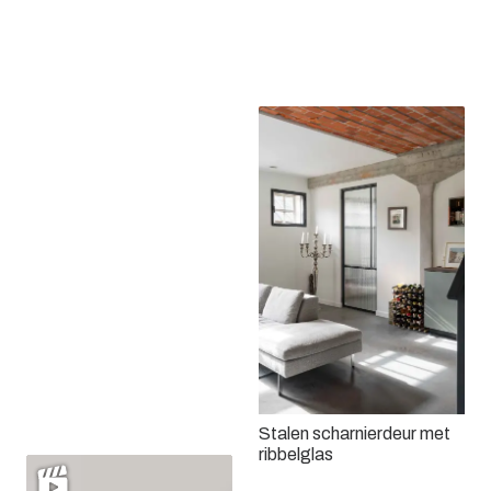
Dubbele stalen
scharnierdeur met 3
Een stalen roomdivider
vlakken
Stalen wanden
Stalen scharnierdeur met
ribbelglas