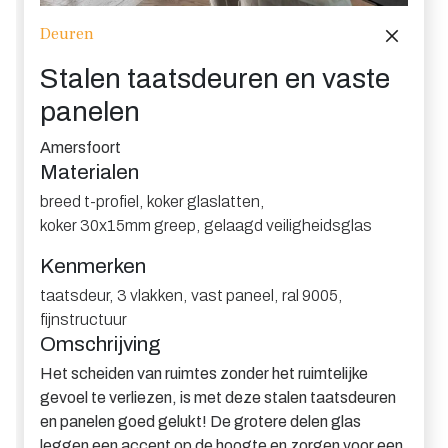
Deuren
Stalen taatsdeuren en vaste
panelen
Amersfoort
Materialen
breed t-profiel
,
koker glaslatten
,
koker 30x15mm greep
,
gelaagd veiligheidsglas
Kenmerken
taatsdeur
,
3 vlakken
,
vast paneel
,
ral 9005
,
fijnstructuur
Omschrijving
Het scheiden van ruimtes zonder het ruimtelijke
gevoel te verliezen, is met deze stalen taatsdeuren
en panelen goed gelukt! De grotere delen glas
leggen een accent op de hoogte en zorgen voor een