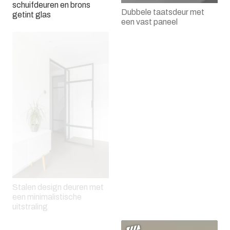
schuifdeuren en brons
Dubbele taatsdeur met
getint glas
een vast paneel
Een stalen paneel met glas
Stalen design deuren met
een minimalistische
Stalen harmonica deuren
uitstraling