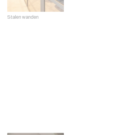
Stalen wanden
Stalen scharnierdeur met
ribbelglas
Stalen taatsdeuren met 4
vlakken