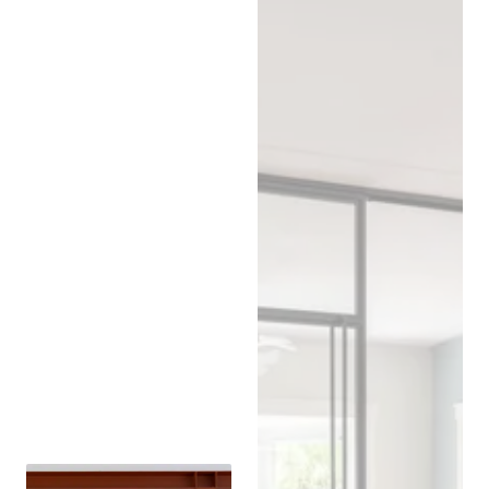
Stalen scharnierdeur met 2
vlakken
Stalen kozijnen