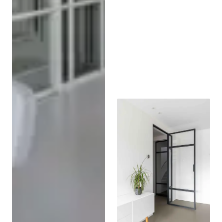
Stalen roomdivider met
schuifdeuren en brons
getint glas