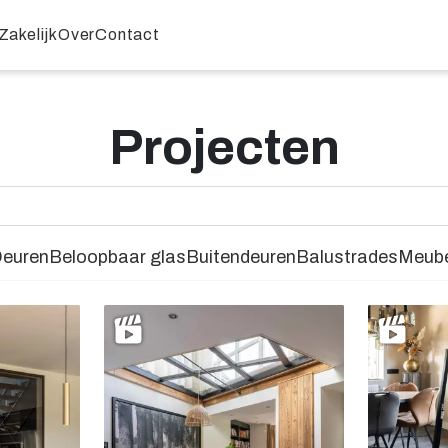
Zakelijk
Over
Contact
Projecten
euren
Beloopbaar glas
Buitendeuren
Balustrades
Meube