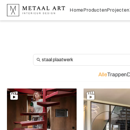
Home
Producten
Projecten
Alle
Trappen
D