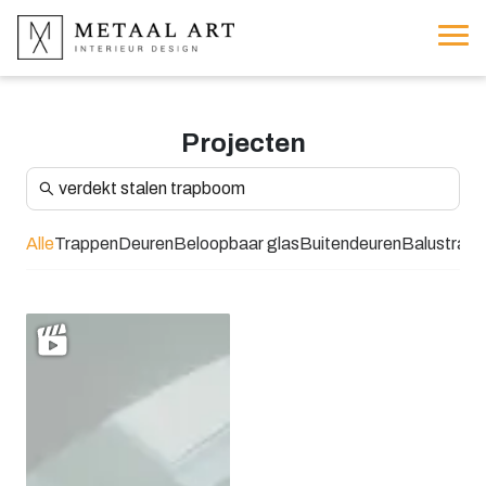
Projecten
Alle
Trappen
Deuren
Beloopbaar glas
Buitendeuren
Balustrad