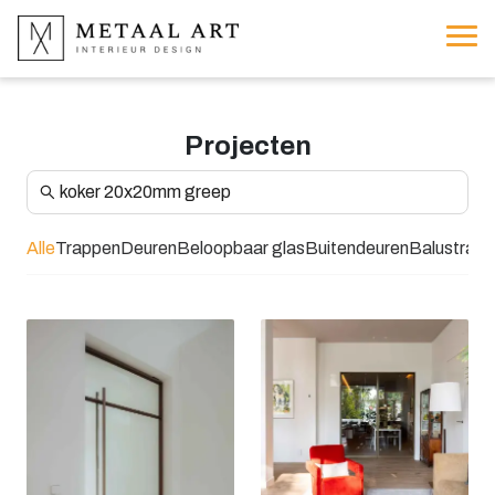
Projecten
Alle
Trappen
Deuren
Beloopbaar glas
Buitendeuren
Balustrad